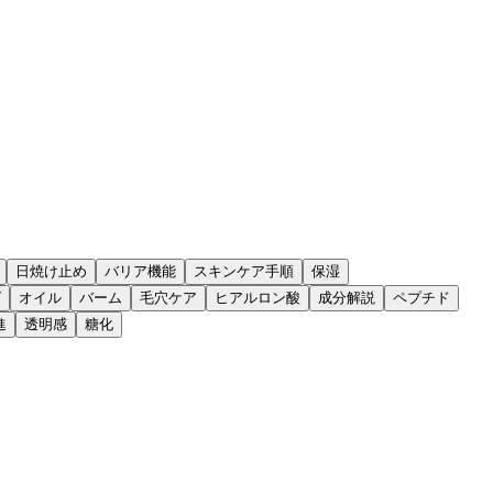
日焼け止め
バリア機能
スキンケア手順
保湿
グ
オイル
バーム
毛穴ケア
ヒアルロン酸
成分解説
ペプチド
進
透明感
糖化