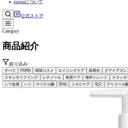
eunoaについて
公式ストア
Category
商品紹介
絞り込み:
すべて
PDRN
韓国コスメ
エイジングケア
肌再生
グアイアズレ
スキンサイクリング
レチノール
角質ケア
海外トレンド
スラッギ
シワ改善
ハリ
サリチル酸
BHA
ニキビケア
毛穴
グリコール