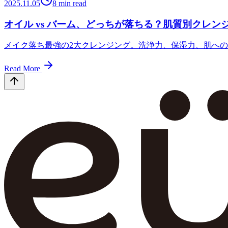
2025.11.05
8
min read
オイル vs バーム、どっちが落ちる？肌質別クレン
メイク落ち最強の2大クレンジング。洗浄力、保湿力、肌への負
Read More