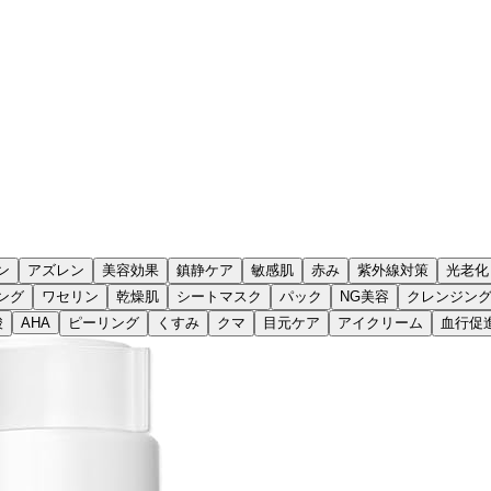
ン
アズレン
美容効果
鎮静ケア
敏感肌
赤み
紫外線対策
光老化
ング
ワセリン
乾燥肌
シートマスク
パック
NG美容
クレンジン
酸
AHA
ピーリング
くすみ
クマ
目元ケア
アイクリーム
血行促